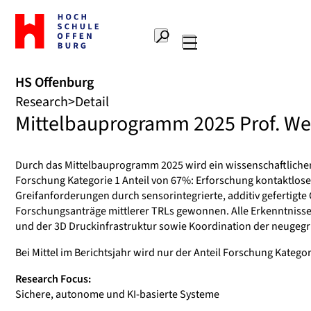
To
the
Search
home
Main
page
navigation
Offenburg
HS Offenburg
University
Research
Detail
of
Mittelbauprogramm 2025 Prof. We
Applied
Sciences
Durch das Mittelbauprogramm 2025 wird ein wissenschaftlicher 
Forschung Kategorie 1 Anteil von 67%: Erforschung kontaktlose
Greifanforderungen durch sensorintegrierte, additiv gefertig
Forschungsanträge mittlerer TRLs gewonnen. Alle Erkenntnisse 
und der 3D Druckinfrastruktur sowie Koordination der neuge
Bei Mittel im Berichtsjahr wird nur der Anteil Forschung Kategori
Research Focus:
Sichere, autonome und KI-basierte Systeme