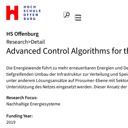
To
the
Search
home
Main
page
navigation
Offenburg
HS Offenburg
University
Research
Detail
of
Advanced Control Algorithms for 
Applied
Sciences
Die Energiewende führt zu mehr erneuerbaren Energien und Deze
tiefgreifenden Umbau der Infrastruktur zur Verteilung und Spe
unter anderem Lösungsansätze auf Prosumer-Ebene mit Sektoren
Unterstützung des Netzes eingesetzt werden. Dieser Ansatz de
Research Focus:
Nachhaltige Energiesysteme
Funding Year:
2019