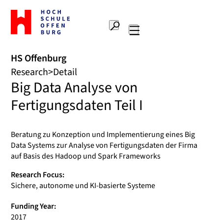
To
the
Search
home
Main
page
navigation
Offenburg
HS Offenburg
University
Research
Detail
of
Big Data Analyse von
Applied
Sciences
Fertigungsdaten Teil I
Beratung zu Konzeption und Implementierung eines Big
Data Systems zur Analyse von Fertigungsdaten der Firma
auf Basis des Hadoop und Spark Frameworks
Research Focus:
Sichere, autonome und KI-basierte Systeme
Funding Year:
2017