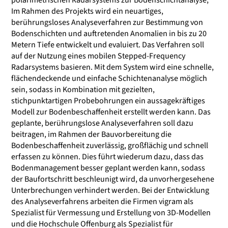
polarimetrischen Radarsystems zur Bodenschichtanalyse;
Im Rahmen des Projekts wird ein neuartiges,
berührungsloses Analyseverfahren zur Bestimmung von
Bodenschichten und auftretenden Anomalien in bis zu 20
Metern Tiefe entwickelt und evaluiert. Das Verfahren soll
auf der Nutzung eines mobilen Stepped-Frequency
Radarsystems basieren. Mit dem System wird eine schnelle,
flächendeckende und einfache Schichtenanalyse möglich
sein, sodass in Kombination mit gezielten,
stichpunktartigen Probebohrungen ein aussagekräftiges
Modell zur Bodenbeschaffenheit erstellt werden kann. Das
geplante, berührungslose Analyseverfahren soll dazu
beitragen, im Rahmen der Bauvorbereitung die
Bodenbeschaffenheit zuverlässig, großflächig und schnell
erfassen zu können. Dies führt wiederum dazu, dass das
Bodenmanagement besser geplant werden kann, sodass
der Baufortschritt beschleunigt wird, da unvorhergesehene
Unterbrechungen verhindert werden. Bei der Entwicklung
des Analyseverfahrens arbeiten die Firmen vigram als
Spezialist für Vermessung und Erstellung von 3D-Modellen
und die Hochschule Offenburg als Spezialist für