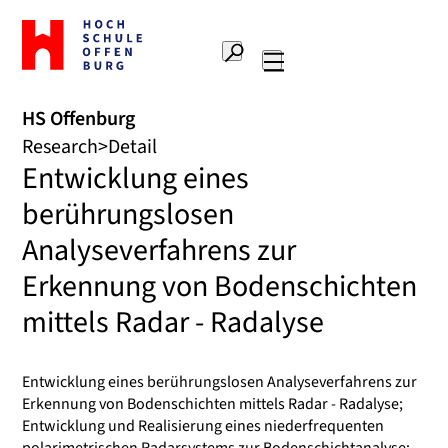
To
the
Search
home
Main
page
navigation
Offenburg
HS Offenburg
University
Research
Detail
of
Entwicklung eines
Applied
Sciences
berührungslosen
Analyseverfahrens zur
Erkennung von Bodenschichten
mittels Radar - Radalyse
Entwicklung eines berührungslosen Analyseverfahrens zur
Erkennung von Bodenschichten mittels Radar - Radalyse;
Entwicklung und Realisierung eines niederfrequenten