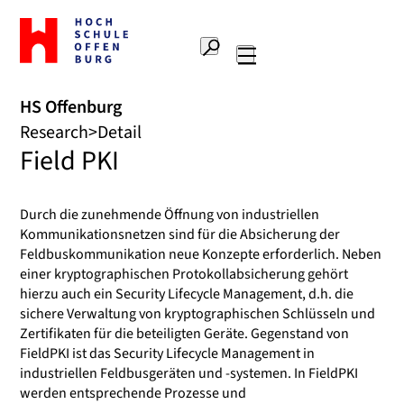
To
the
Search
home
Main
page
navigation
Offenburg
HS Offenburg
University
Research
Detail
of
Field PKI
Applied
Sciences
Durch die zunehmende Öffnung von industriellen
Kommunikationsnetzen sind für die Absicherung der
Feldbuskommunikation neue Konzepte erforderlich. Neben
einer kryptographischen Protokollabsicherung gehört
hierzu auch ein Security Lifecycle Management, d.h. die
sichere Verwaltung von kryptographischen Schlüsseln und
Zertifikaten für die beteiligten Geräte. Gegenstand von
FieldPKI ist das Security Lifecycle Management in
industriellen Feldbusgeräten und -systemen. In FieldPKI
werden entsprechende Prozesse und