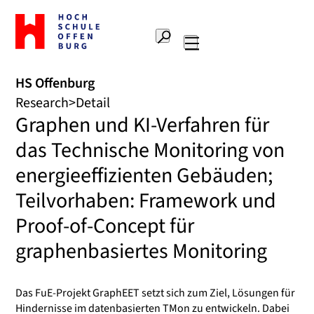
To
the
Search
home
Main
page
navigation
Offenburg
HS Offenburg
University
Research
Detail
of
Graphen und KI-Verfahren für
Applied
Sciences
das Technische Monitoring von
energieeffizienten Gebäuden;
Teilvorhaben: Framework und
Proof-of-Concept für
graphenbasiertes Monitoring
Das FuE-Projekt GraphEET setzt sich zum Ziel, Lösungen für
Hindernisse im datenbasierten TMon zu entwickeln. Dabei