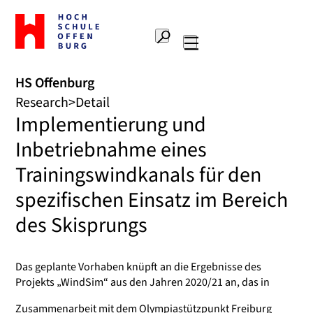
To
the
Search
home
Main
page
navigation
Offenburg
HS Offenburg
University
Research
Detail
of
Implementierung und
Applied
Sciences
Inbetriebnahme eines
Trainingswindkanals für den
spezifischen Einsatz im Bereich
des Skisprungs
Das geplante Vorhaben knüpft an die Ergebnisse des
Projekts „WindSim“ aus den Jahren 2020/21 an, das in
Zusammenarbeit mit dem Olympiastützpunkt Freiburg