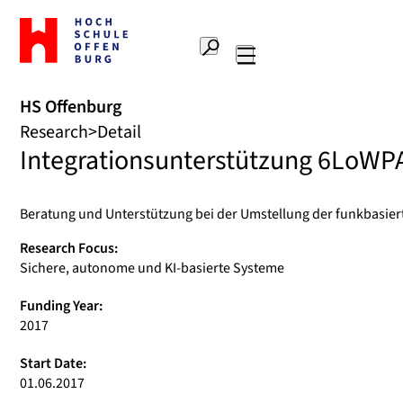
To
the
Search
home
Main
page
navigation
Offenburg
HS Offenburg
University
Research
Detail
of
Integrationsunterstützung 6LoWP
Applied
Sciences
Beratung und Unterstützung bei der Umstellung der funkbasie
Research Focus:
Sichere, autonome und KI-basierte Systeme
Funding Year:
2017
Start Date:
01.06.2017