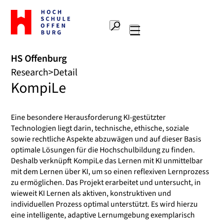
To
the
Search
home
Main
page
navigation
Offenburg
HS Offenburg
University
Research
Detail
of
KompiLe
Applied
Sciences
Eine besondere Herausforderung KI-gestützter
Technologien liegt darin, technische, ethische, soziale
sowie rechtliche Aspekte abzuwägen und auf dieser Basis
optimale Lösungen für die Hochschulbildung zu finden.
Deshalb verknüpft KompiLe das Lernen mit KI unmittelbar
mit dem Lernen über KI, um so einen reflexiven Lernprozess
zu ermöglichen. Das Projekt erarbeitet und untersucht, in
wieweit KI Lernen als aktiven, konstruktiven und
individuellen Prozess optimal unterstützt. Es wird hierzu
eine intelligente, adaptive Lernumgebung exemplarisch