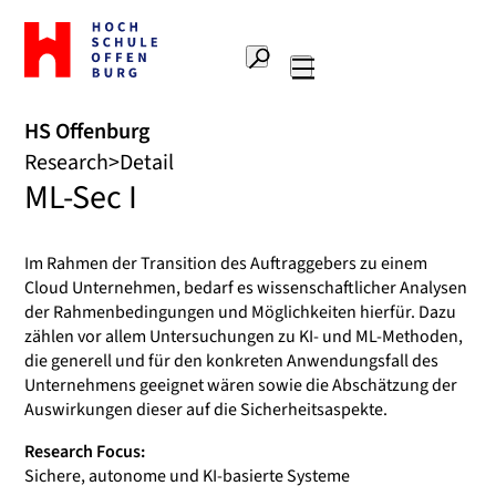
To
the
Search
home
Main
page
navigation
Offenburg
HS Offenburg
University
Research
Detail
of
ML-Sec I
Applied
Sciences
Im Rahmen der Transition des Auftraggebers zu einem
Cloud Unternehmen, bedarf es wissenschaftlicher Analysen
der Rahmenbedingungen und Möglichkeiten hierfür. Dazu
zählen vor allem Untersuchungen zu KI- und ML-Methoden,
die generell und für den konkreten Anwendungsfall des
Unternehmens geeignet wären sowie die Abschätzung der
Auswirkungen dieser auf die Sicherheitsaspekte.
Research Focus:
Sichere, autonome und KI-basierte Systeme