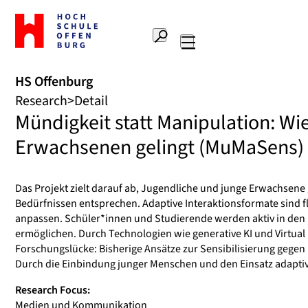
To
the
Search
home
Main
page
navigation
Offenburg
HS Offenburg
University
Research
Detail
of
Mündigkeit statt Manipulation: Wi
Applied
Sciences
Erwachsenen gelingt (MuMaSens)
Das Projekt zielt darauf ab, Jugendliche und junge Erwachsene
Bedürfnissen entsprechen. Adaptive Interaktionsformate sind fl
anpassen. Schüler*innen und Studierende werden aktiv in den
ermöglichen. Durch Technologien wie generative KI und Virtual R
Forschungslücke: Bisherige Ansätze zur Sensibilisierung gegen 
Durch die Einbindung junger Menschen und den Einsatz adaptive
Research Focus:
Medien und Kommunikation