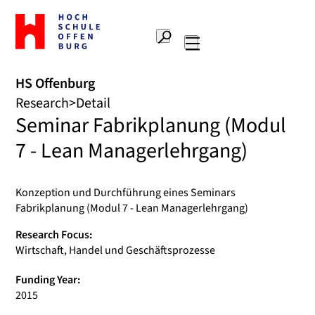
To
the
Search
home
Main
page
navigation
Offenburg
HS Offenburg
University
Research
Detail
of
Seminar Fabrikplanung (Modul
Applied
Sciences
7 - Lean Managerlehrgang)
Konzeption und Durchführung eines Seminars
Fabrikplanung (Modul 7 - Lean Managerlehrgang)
Research Focus:
Wirtschaft, Handel und Geschäftsprozesse
Funding Year:
2015