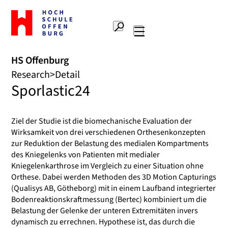
To
the
Search
home
Main
page
navigation
Offenburg
HS Offenburg
University
Research
Detail
of
Sporlastic24
Applied
Sciences
Ziel der Studie ist die biomechanische Evaluation der
Wirksamkeit von drei verschiedenen Orthesenkonzepten
zur Reduktion der Belastung des medialen Kompartments
des Kniegelenks von Patienten mit medialer
Kniegelenkarthrose im Vergleich zu einer Situation ohne
Orthese. Dabei werden Methoden des 3D Motion Capturings
(Qualisys AB, Götheborg) mit in einem Laufband integrierter
Bodenreaktionskraftmessung (Bertec) kombiniert um die
Belastung der Gelenke der unteren Extremitäten invers
dynamisch zu errechnen. Hypothese ist, das durch die