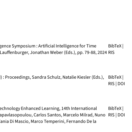
igence Symposium : Artificial Intelligence for Time
BibTeX
|
 Lauffenburger, Jonathan Weber (Eds.), pp. 79-88, 2024
RIS
) : Proceedings
, Sandra Schulz, Natalie Kiesler (Eds.),
BibTeX
|
RIS
|
DOI
Technology Enhanced Learning, 14th International
BibTeX
|
Papavlasopoulou, Carlos Santos, Marcelo Milrad, Nuno
RIS
|
DOI
 Tania Di Mascio, Marco Temperini, Fernando De la