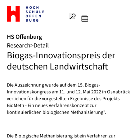
To
the
Search
home
Main
page
navigation
Offenburg
HS Offenburg
University
Research
Detail
of
Biogas-Innovationspreis der
Applied
Sciences
deutschen Landwirtschaft
Die Auszeichnung wurde auf dem 15. Biogas-
Innovationskongress am 11. und 12. Mai 2022 in Osnabrück
verliehen für die vorgestellten Ergebnisse des Projekts
BioMeth - Ein neues Verfahrenskonzept zur
kontinuierlichen biologischen Methanisierung".
Die Biologische Methanisierung ist ein Verfahren zur