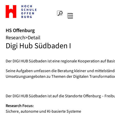
To
the
Search
home
Main
page
navigation
Offenburg
HS Offenburg
University
Research
Detail
of
Digi Hub Südbaden I
Applied
Sciences
Der DIGI HUB Südbaden ist eine regionale Kooperation auf Bas
Seine Aufgaben umfassen die Beratung kleiner und mittelständ
Umsetzungsangeboten zu Themen der Digitalen Transformatio
Der DIGI HUB Südbaden ist auf die Standorte Offenburg – Freibur
Research Focus:
Sichere, autonome und KI-basierte Systeme