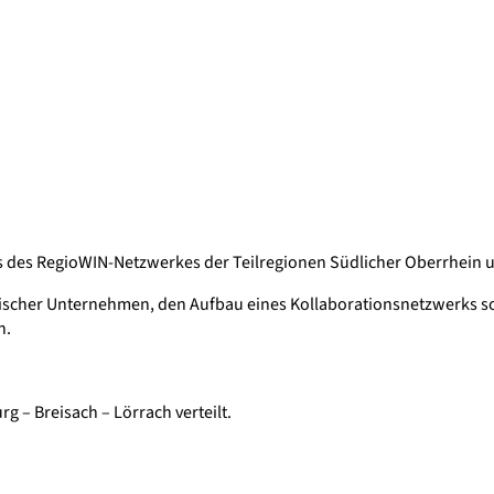
is des RegioWIN-Netzwerkes der Teilregionen Südlicher Oberrhein 
ischer Unternehmen, den Aufbau eines Kollaborationsnetzwerks so
n.
g – Breisach – Lörrach verteilt.