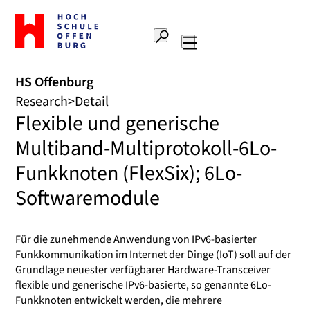
To
the
Search
home
Main
page
navigation
Offenburg
HS Offenburg
University
Research
Detail
of
Flexible und generische
Applied
Sciences
Multiband-Multiprotokoll-6Lo-
Funkknoten (FlexSix); 6Lo-
Softwaremodule
Für die zunehmende Anwendung von IPv6-basierter
Funkkommunikation im Internet der Dinge (IoT) soll auf der
Grundlage neuester verfügbarer Hardware-Transceiver
flexible und generische IPv6-basierte, so genannte 6Lo-
Funkknoten entwickelt werden, die mehrere