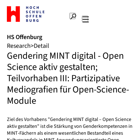
To
the
Search
home
Main
page
navigation
Offenburg
HS Offenburg
University
Research
Detail
of
Gendering MINT digital - Open
Applied
Sciences
Science aktiv gestalten;
Teilvorhaben III: Partizipative
Mediografien für Open-Science-
Module
Ziel des Vorhabens "Gendering MINT digital – Open Science
aktiv gestalten" ist die Stärkung von Genderkompetenzen in
MINT‐Fächern als einem wesentlichen Bestandteil eines