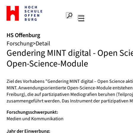
Zur
Startseite
Suche
Hochschule
Hauptnavigation
Offenburg
HS Offenburg
Forschung
Detail
Gendering MINT digital - Open Scien
Open-Science-Module
Ziel des Vorhabens "Gendering MINT digital – Open Science akt
MINT. Anwendungsorientierte Open‐Science‐Module entstehen 
Freiburg), die auf partizipativen Mediografien beruhen (Teilpro
zusammengeführt werden. Das Instrument der partizipativen Med
Forschungsschwerpunkt:
Medien und Kommunikation
Jahr der Einwerbung: