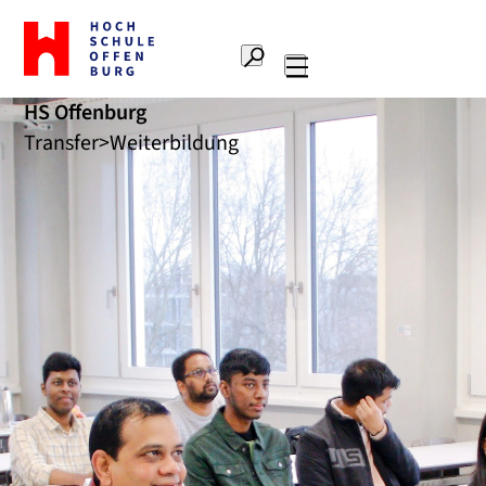
Zur
Startseite
Suche
Hochschule
Hauptnavigation
Offenburg
HS Offenburg
Transfer
Weiterbildung