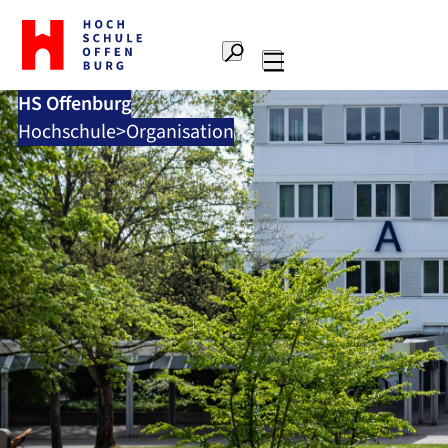
Zur
Startseite
Suche
Hochschule
Hauptnavigation
Offenburg
HS Offenburg
Hochschule
Organisation