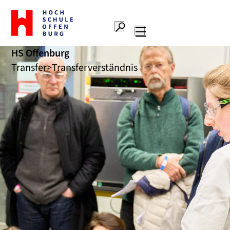
Zur
Startseite
Suche
Hochschule
Hauptnavigation
Offenburg
HS Offenburg
Transfer
Transferverständnis