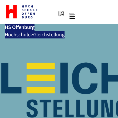
Zur
Startseite
Suche
Hochschule
Hauptnavigation
Offenburg
HS Offenburg
Hochschule
Gleichstellung