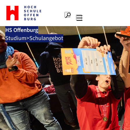
Zur
Startseite
Suche
Hochschule
Hauptnavigation
Offenburg
HS Offenburg
Studium
Schulangebot