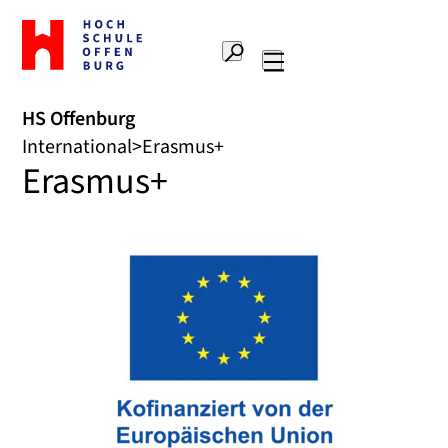
Zur
Startseite
Suche
Hochschule
Hauptnavigation
Offenburg
HS Offenburg
International
Erasmus+
Erasmus+