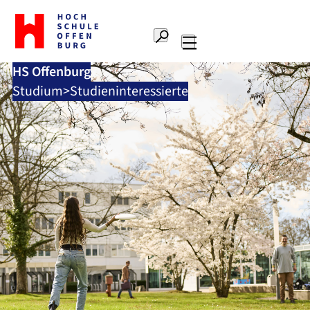
Zur
Startseite
Suche
Hochschule
Hauptnavigation
Offenburg
HS Offenburg
Studium
Studieninteressierte