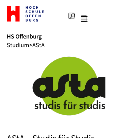
Zur
Startseite
Suche
Hochschule
Hauptnavigation
Offenburg
HS Offenburg
Studium
AStA