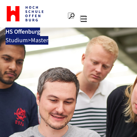
Zur
Startseite
Suche
Hochschule
Hauptnavigation
Offenburg
HS Offenburg
Studium
Master