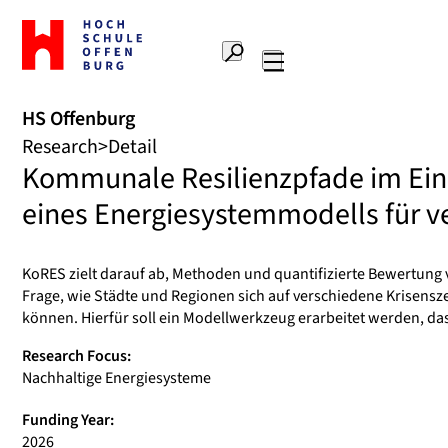
To
the
Search
home
Main
page
navigation
Offenburg
HS Offenburg
University
Research
Detail
of
Kommunale Resilienzpfade im Eink
Applied
Sciences
eines Energiesystemmodells für ve
KoRES zielt darauf ab, Methoden und quantifizierte Bewertung 
Frage, wie Städte und Regionen sich auf verschiedene Krisensz
können. Hierfür soll ein Modellwerkzeug erarbeitet werden, d
Research Focus:
Nachhaltige Energiesysteme
Funding Year:
2026