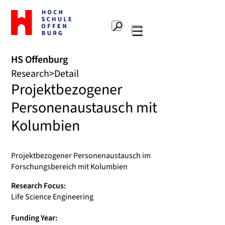
To
the
Search
home
Main
page
navigation
Offenburg
HS Offenburg
University
Research
Detail
of
Projektbezogener
Applied
Sciences
Personenaustausch mit
Kolumbien
Projektbezogener Personenaustausch im
Forschungsbereich mit Kolumbien
Research Focus:
Life Science Engineering
Funding Year: