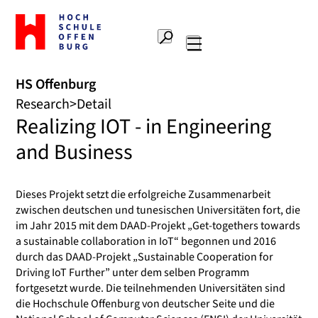
To
the
Search
home
Main
page
navigation
Offenburg
HS Offenburg
University
Research
Detail
of
Realizing IOT - in Engineering
Applied
Sciences
and Business
Dieses Projekt setzt die erfolgreiche Zusammenarbeit
zwischen deutschen und tunesischen Universitäten fort, die
im Jahr 2015 mit dem DAAD-Projekt „Get-togethers towards
a sustainable collaboration in IoT“ begonnen und 2016
durch das DAAD-Projekt „Sustainable Cooperation for
Driving IoT Further” unter dem selben Programm
fortgesetzt wurde. Die teilnehmenden Universitäten sind
die Hochschule Offenburg von deutscher Seite und die