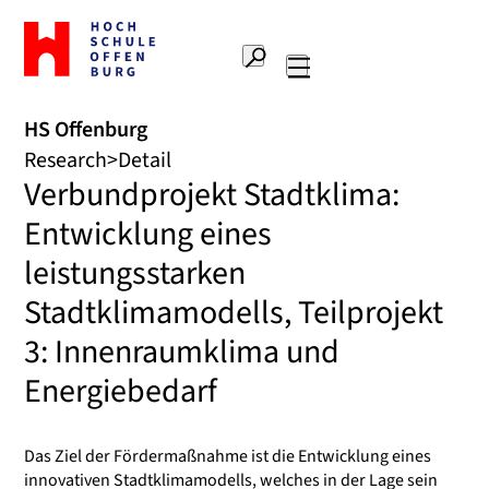
To
the
Search
home
Main
page
navigation
Offenburg
HS Offenburg
University
Research
Detail
of
Verbundprojekt Stadtklima:
Applied
Sciences
Entwicklung eines
leistungsstarken
Stadtklimamodells, Teilprojekt
3: Innenraumklima und
Energiebedarf
Das Ziel der Fördermaßnahme ist die Entwicklung eines
innovativen Stadtklimamodells, welches in der Lage sein