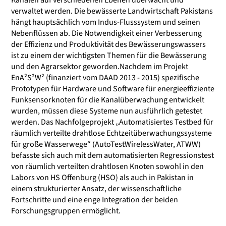
Kanälen auf verschiedenen Ebenen überwacht und
verwaltet werden. Die bewässerte Landwirtschaft Pakistans
hängt hauptsächlich vom Indus-Flusssystem und seinen
Nebenflüssen ab. Die Notwendigkeit einer Verbesserung
der Effizienz und Produktivität des Bewässerungswassers
ist zu einem der wichtigsten Themen für die Bewässerung
und den Agrarsektor geworden.Nachdem im Projekt
EnA²S²W² (finanziert vom DAAD 2013 - 2015) spezifische
Prototypen für Hardware und Software für energieeffiziente
Funksensorknoten für die Kanalüberwachung entwickelt
wurden, müssen diese Systeme nun ausführlich getestet
werden. Das Nachfolgeprojekt „Automatisiertes Testbed für
räumlich verteilte drahtlose Echtzeitüberwachungssysteme
für große Wasserwege“ (AutoTestWirelessWater, ATWW)
befasste sich auch mit dem automatisierten Regressionstest
von räumlich verteilten drahtlosen Knoten sowohl in den
Labors von HS Offenburg (HSO) als auch in Pakistan in
einem strukturierter Ansatz, der wissenschaftliche
Fortschritte und eine enge Integration der beiden
Forschungsgruppen ermöglicht.