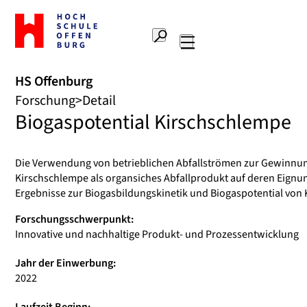
Zur
Startseite
Suche
Hochschule
Hauptnavigation
Offenburg
HS Offenburg
Forschung
Detail
Biogaspotential Kirschschlempe
Die Verwendung von betrieblichen Abfallströmen zur Gewinnung
Kirschschlempe als organsiches Abfallprodukt auf deren Eignung
Ergebnisse zur Biogasbildungskinetik und Biogaspotential von K
Forschungsschwerpunkt:
Innovative und nachhaltige Produkt- und Prozessentwicklung
Jahr der Einwerbung:
2022