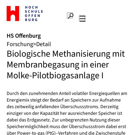
Zur
Startseite
Suche
Hochschule
Hauptnavigation
Offenburg
HS Offenburg
Forschung
Detail
Biologische Methanisierung mit
Membranbegasung in einer
Molke-Pilotbiogasanlage I
Durch den zunehmenden Anteil volatiler Energiequellen am
Energiemix steigt der Bedarf an Speichern zur Aufnahme
des zeitweilig anfallenden Überschussstroms. Derzeitig
einziger von der Kapazität her ausreichender Speicher ist
dabei das Erdgasnetz. Zur unbegrenzten Nutzung dieser
Speichermöglichkeit muss der Überschussstrom dabei erst
über Power-to-gas (PtG)–Verfahren und die Zwischenstufe