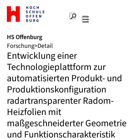
Zur
Startseite
Suche
Hochschule
Hauptnavigation
Offenburg
HS Offenburg
Forschung
Detail
Entwicklung einer
Technologieplattform zur
automatisierten Produkt- und
Produktionskonfiguration
radartransparenter Radom-
Heizfolien mit
maßgeschneiderter Geometrie
und Funktionscharakteristik