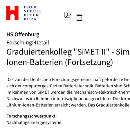
Zur
Startseite
Suche
Hochschule
Hauptnavigation
Offenburg
HS Offenburg
Forschung
Detail
Graduiertenkolleg "SiMET II" - Si
Ionen-Batterien (Fortsetzung)
Das von der Deutschen Forschungsgemeinschaft geförderte Gra
sich der computergestützten Batterietechnik. Batterien sind S
Im Rahmen von SiMET werden die mechanisch-elektrisch-thermis
Nachwuchs im Rahmen interdisziplinär ausgerichteter Doktorar
Lithium-Ionen-Batterien erreicht werden. Das Graduiertenkolle
Forschungsschwerpunkt:
Nachhaltige Energiesysteme