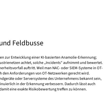
e und Feldbusse
en zur Entwicklung einer KI-basierten Anamolie-Erkennung;
dustrienetzen achtet, solche „Incidents“ aufnimmt und bewertet.
herheitsvorfall auftritt. Weil man NAC- oder SIEM-Systeme in OT-
auch den Anforderungen von OT-Netzwerken gerecht wird.
ie Endgeräte oder Serversysteme des Unternehmens bekannt sein,
nuierlich in der Erkennung verbessern. Dadurch lässt auch
 damit eine exakte Risikobewertung treffen zu können.