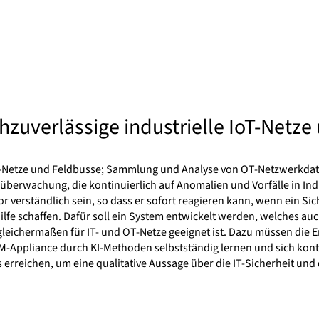
hzuverlässige industrielle IoT-Netz
IoT-Netze und Feldbusse; Sammlung und Analyse von OT-Netzwerkdat
itsüberwachung, die kontinuierlich auf Anomalien und Vorfälle in In
 verständlich sein, so dass er sofort reagieren kann, wenn ein Sic
hilfe schaffen. Dafür soll ein System entwickelt werden, welches 
ie gleichermaßen für IT- und OT-Netze geeignet ist. Dazu müssen d
-Appliance durch KI-Methoden selbstständig lernen und sich konti
 erreichen, um eine qualitative Aussage über die IT-Sicherheit und