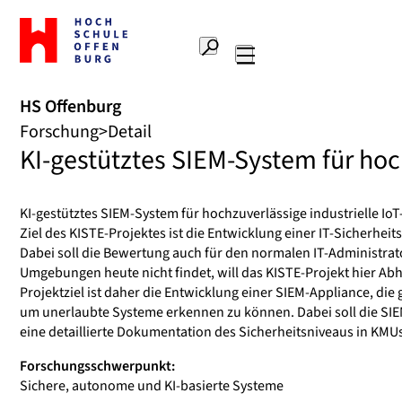
Zur
Startseite
Suche
Hochschule
Hauptnavigation
Offenburg
HS Offenburg
Forschung
Detail
KI-gestütztes SIEM-System für hoc
KI-gestütztes SIEM-System für hochzuverlässige industrielle 
Ziel des KISTE-Projektes ist die Entwicklung einer IT-Sicherhe
Dabei soll die Bewertung auch für den normalen IT-Administrator
Umgebungen heute nicht findet, will das KISTE-Projekt hier Ab
Projektziel ist daher die Entwicklung einer SIEM-Appliance, d
um unerlaubte Systeme erkennen zu können. Dabei soll die SIEM
eine detaillierte Dokumentation des Sicherheitsniveaus in KMUs
Forschungsschwerpunkt:
Sichere, autonome und KI-basierte Systeme