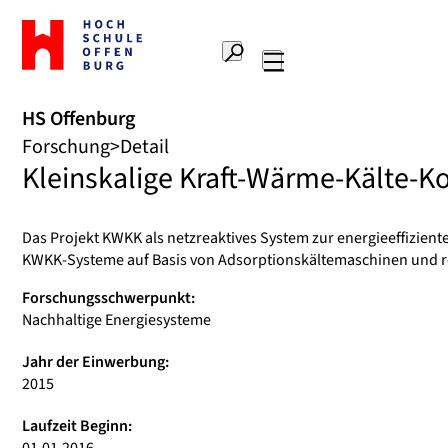
Zur
Startseite
Suche
Hochschule
Hauptnavigation
Offenburg
HS Offenburg
Forschung
Detail
Kleinskalige Kraft-Wärme-Kälte-K
Das Projekt KWKK als netzreaktives System zur energieeffizient
KWKK-Systeme auf Basis von Adsorptionskältemaschinen und 
Forschungsschwerpunkt:
Nachhaltige Energiesysteme
Jahr der Einwerbung:
2015
Laufzeit Beginn: