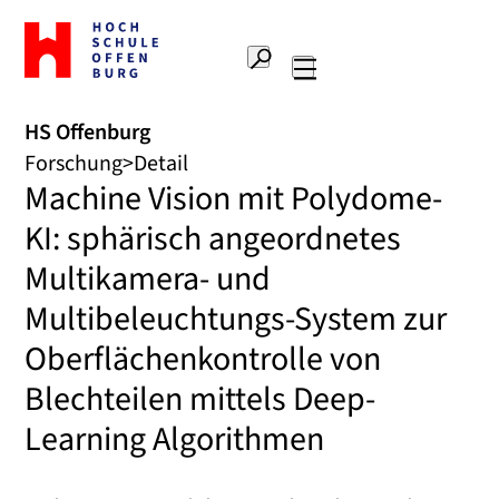
Zur
Startseite
Suche
Hochschule
Hauptnavigation
Offenburg
HS Offenburg
Forschung
Detail
Machine Vision mit Polydome-
KI: sphärisch angeordnetes
Multikamera- und
Multibeleuchtungs-System zur
Oberflächenkontrolle von
Blechteilen mittels Deep-
Learning Algorithmen