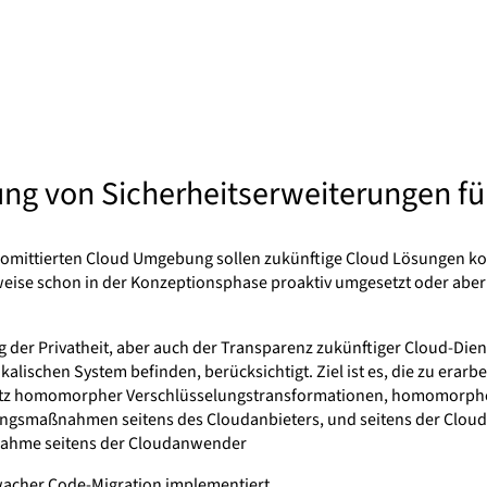
ng von Sicherheitserweiterungen f
romittierten Cloud Umgebung sollen zukünftige Cloud Lösungen kon
rweise schon in der Konzeptionsphase proaktiv umgesetzt oder ab
 der Privatheit, aber auch der Transparenz zukünftiger Cloud-Dien
alischen System befinden, berücksichtigt. Ziel ist es, die zu erar
Einsatz homomorpher Verschlüsselungstransformationen, homomorp
ungsmaßnahmen seitens des Cloudanbieters, und seitens der Cloud
ßnahme seitens der Cloudanwender
hwacher Code-Migration implementiert.