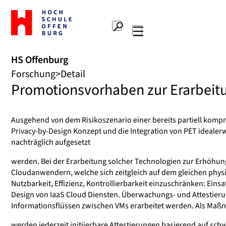
Zur
Startseite
Suche
Hochschule
Hauptnavigation
Offenburg
HS Offenburg
Forschung
Detail
Promotionsvorhaben zur Erarbeitu
Ausgehend von dem Risikoszenario einer bereits partiell komp
Privacy-by-Design Konzept und die Integration von PET ideale
nachträglich aufgesetzt
werden. Bei der Erarbeitung solcher Technologien zur Erhöhung
Cloudanwendern, welche sich zeitgleich auf dem gleichen physik
Nutzbarkeit, Effizienz, Kontrollierbarkeit einzuschränken: 
Design von IaaS Cloud Diensten. Überwachungs- und Attestier
Informationsflüssen zwischen VMs erarbeitet werden. Als Ma
werden jederzeit initiierbare Attestierungen basierend auf sc