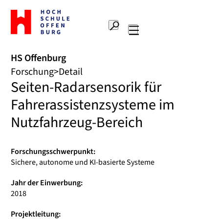
Zur
Startseite
Suche
Hochschule
Hauptnavigation
Offenburg
HS Offenburg
Forschung
Detail
Seiten-Radarsensorik für
Fahrerassistenzsysteme im
Nutzfahrzeug-Bereich
Forschungsschwerpunkt:
Sichere, autonome und KI-basierte Systeme
Jahr der Einwerbung:
2018
Projektleitung: