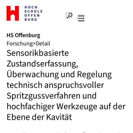
Zur
Startseite
Suche
Hochschule
Hauptnavigation
Offenburg
HS Offenburg
Forschung
Detail
Sensorikbasierte
Zustandserfassung,
Überwachung und Regelung
technisch anspruchsvoller
Spritzgussverfahren und
hochfachiger Werkzeuge auf der
Ebene der Kavität