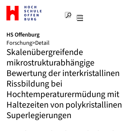
Zur
Startseite
Suche
Hochschule
Hauptnavigation
Offenburg
HS Offenburg
Forschung
Detail
Skalenübergreifende
mikrostrukturabhängige
Bewertung der interkristallinen
Rissbildung bei
Hochtemperaturermüdung mit
Haltezeiten von polykristallinen
Superlegierungen