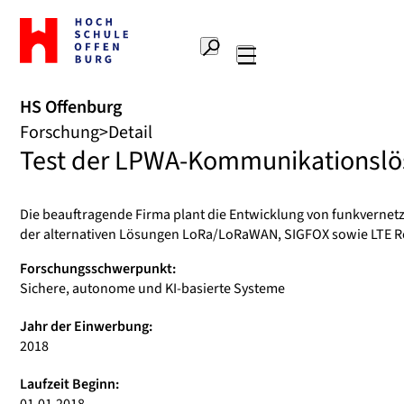
Zur
Startseite
Suche
Hochschule
Hauptnavigation
Offenburg
HS Offenburg
Forschung
Detail
Test der LPWA-Kommunikationslö
Die beauftragende Firma plant die Entwicklung von funkvernetz
der alternativen Lösungen LoRa/LoRaWAN, SIGFOX sowie LTE Re
Forschungsschwerpunkt:
Sichere, autonome und KI-basierte Systeme
Jahr der Einwerbung:
2018
Laufzeit Beginn: