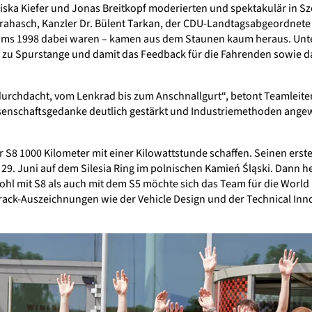
iska Kiefer und Jonas Breitkopf moderierten und spektakulär in S
 Trahasch, Kanzler Dr. Bülent Tarkan, der CDU-Landtagsabgeordnet
eams 1998 dabei waren – kamen aus dem Staunen kaum heraus. Unt
 zu Spurstange und damit das Feedback für die Fahrenden sowie d
urchdacht, vom Lenkrad bis zum Anschnallgurt“, betont Teamleiter P
wissenschaftsgedanke deutlich gestärkt und Industriemethoden ang
l der S8 1000 Kilometer mit einer Kilowattstunde schaffen. Seinen er
29. Juni auf dem Silesia Ring im polnischen Kamień Śląski. Dann h
l mit S8 als auch mit dem S5 möchte sich das Team für die World D
rack-Auszeichnungen wie der Vehicle Design und der Technical Inn