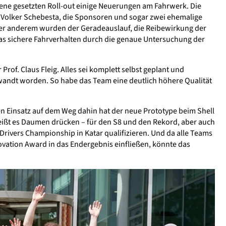
zene gesetzten Roll-out einige Neuerungen am Fahrwerk. Die
e Volker Schebesta, die Sponsoren und sogar zwei ehemalige
er anderem wurden der Geradeauslauf, die Reibewirkung der
as sichere Fahrverhalten durch die genaue Untersuchung der
rof. Claus Fleig. Alles sei komplett selbst geplant und
ewandt worden. So habe das Team eine deutlich höhere Qualität
sten Einsatz auf dem Weg dahin hat der neue Prototype beim Shell
eißt es Daumen drücken – für den S8 und den Rekord, aber auch
rivers Championship in Katar qualifizieren. Und da alle Teams
ovation Award in das Endergebnis einfließen, könnte das