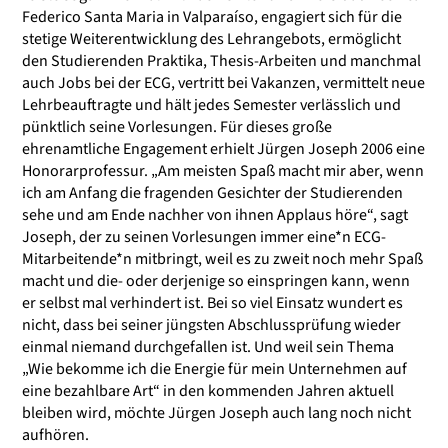
Federico Santa Maria in Valparaíso,
engagiert sich für die
stetige Weiterentwicklung des Lehrangebots, ermöglicht
den Studierenden Praktika, Thesis-Arbeiten und manchmal
auch Jobs bei der ECG, vertritt bei Vakanzen, vermittelt neue
Lehrbeauftragte und hält jedes Semester verlässlich und
pünktlich seine Vorlesungen. Für dieses große
ehrenamtliche Engagement erhielt Jürgen Joseph 2006 eine
Honorarprofessur. „Am meisten Spaß macht mir aber, wenn
ich am Anfang die fragenden Gesichter der Studierenden
sehe und am Ende nachher von ihnen Applaus höre“, sagt
Joseph, der zu seinen Vorlesungen immer eine*n ECG-
Mitarbeitende*n mitbringt, weil es zu zweit noch mehr Spaß
macht und die- oder derjenige so einspringen kann, wenn
er selbst mal verhindert ist. Bei so viel Einsatz wundert es
nicht, dass bei seiner jüngsten Abschlussprüfung wieder
einmal niemand durchgefallen ist. Und weil sein Thema
„Wie bekomme ich die Energie für mein Unternehmen auf
eine bezahlbare Art“ in den kommenden Jahren aktuell
bleiben wird, möchte Jürgen Joseph auch lang noch nicht
aufhören.