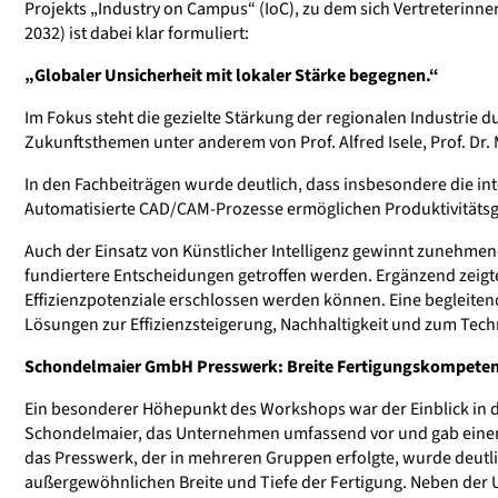
Projekts „Industry on Campus“ (IoC), zu dem sich Vertreterinn
2032) ist dabei klar formuliert:
„Globaler Unsicherheit mit lokaler Stärke begegnen.“
Im Fokus steht die gezielte Stärkung der regionalen Industri
Zukunftsthemen unter anderem von Prof. Alfred Isele, Prof. Dr.
In den Fachbeiträgen wurde deutlich, dass insbesondere die in
Automatisierte CAD/CAM-Prozesse ermöglichen Produktivitätsgew
Auch der Einsatz von Künstlicher Intelligenz gewinnt zunehm
fundiertere Entscheidungen getroffen werden. Ergänzend zeigte
Effizienzpotenziale erschlossen werden können. Eine begleite
Lösungen zur Effizienzsteigerung, Nachhaltigkeit und zum Tech
Schondelmaier GmbH Presswerk: Breite Fertigungskompetenz
Ein besonderer Höhepunkt des Workshops war der Einblick in di
Schondelmaier, das Unternehmen umfassend vor und gab einen 
das Presswerk, der in mehreren Gruppen erfolgte, wurde deutli
außergewöhnlichen Breite und Tiefe der Fertigung. Neben der 