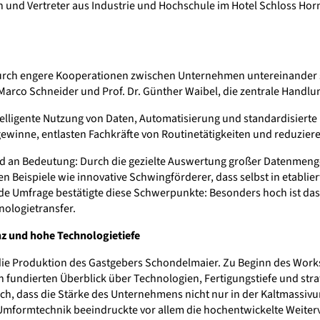
en und Vertreter aus Industrie und Hochschule im Hotel Schloss H
e durch engere Kooperationen zwischen Unternehmen untereinander 
 Marco Schneider und Prof. Dr. Günther Waibel, die zentrale Handl
telligente Nutzung von Daten, Automatisierung und standardisierte 
inne, entlasten Fachkräfte von Routinetätigkeiten und reduzieren
end an Bedeutung: Durch die gezielte Auswertung großer Datenmen
n Beispiele wie innovative Schwingförderer, dass selbst in etabl
nde Umfrage bestätigte diese Schwerpunkte: Besonders hoch ist d
nologietransfer.
 und hohe Technologietiefe
e Produktion des Gastgebers Schondelmaier. Zu Beginn des Worksho
fundierten Überblick über Technologien, Fertigungstiefe und str
ch, dass die Stärke des Unternehmens nicht nur in der Kaltmassiv
Umformtechnik beeindruckte vor allem die hochentwickelte Weiter