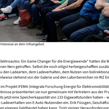
e Interesse an dem Infoangebot.
ektroautos: Ein Game Changer für die Energiewende“ hatten die Wi
n Nerv getroffen. Selbst die noch eiligst herbeigeschafften zusätz
e zu den Ladearten, dem Ladeverhalten, dem Nutzen von bidirektio
ilweise stehend von der Galerie und den Laborbereichen im RIZ En
im Projekt iFEMA (Integrale Forschung Energie für Elektromobilität)
bnisse präsentierten sie nun gemeinsam mit Vertretern aus der Praxi
ts jetzt eine Speicherkapazität von 133 Gigawattstunden haben – w
e Ladeverhalten von E-Auto-Nutzenden ein. Erik Füssgen, Geschäft
ch den eigenen Geldbeutel haben kann. Trotz einiger Herausforderun