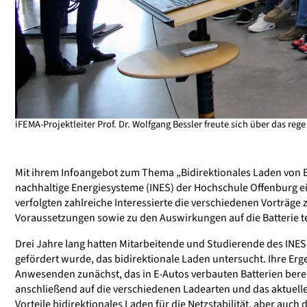
iFEMA-Projektleiter Prof. Dr. Wolfgang Bessler freute sich über das reg
Mit ihrem Infoangebot zum Thema „Bidirektionales Laden von El
nachhaltige Energiesysteme (INES) der Hochschule Offenburg eine
verfolgten zahlreiche Interessierte die verschiedenen Vorträg
Voraussetzungen sowie zu den Auswirkungen auf die Batterie te
Drei Jahre lang hatten Mitarbeitende und Studierende des INES 
gefördert wurde, das bidirektionale Laden untersucht. Ihre Erge
Anwesenden zunächst, das in E-Autos verbauten Batterien berei
anschließend auf die verschiedenen Ladearten und das aktuell
Vorteile bidirektionales Laden für die Netzstabilität, aber au