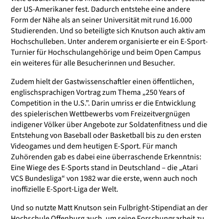
der US-Amerikaner fest. Dadurch entstehe eine andere
Form der Nähe als an seiner Universität mit rund 16.000
Studierenden. Und so beteiligte sich Knutson auch aktiv am
Hochschulleben. Unter anderem organisierte er ein E-Sport-
Turnier für Hochschulangehörige und beim Open Campus
ein weiteres für alle Besucherinnen und Besucher.
Zudem hielt der Gastwissenschaftler einen öffentlichen,
englischsprachigen Vortrag zum Thema „250 Years of
Competition in the U.S.”. Darin umriss er die Entwicklung
des spielerischen Wettbewerbs vom Freizeitvergnügen
indigener Völker über Angebote zur Soldatenfitness und die
Entstehung von Baseball oder Basketball bis zu den ersten
Videogames und dem heutigen E-Sport. Für manch
Zuhörenden gab es dabei eine überraschende Erkenntnis:
Eine Wiege des E-Sports stand in Deutschland – die „Atari
VCS Bundesliga“ von 1982 war die erste, wenn auch noch
inoffizielle E-Sport-Liga der Welt.
Und so nutzte Matt Knutson sein Fulbright-Stipendiat an der
Hochschule Offenburg auch, um seine Forschungsarbeit zu